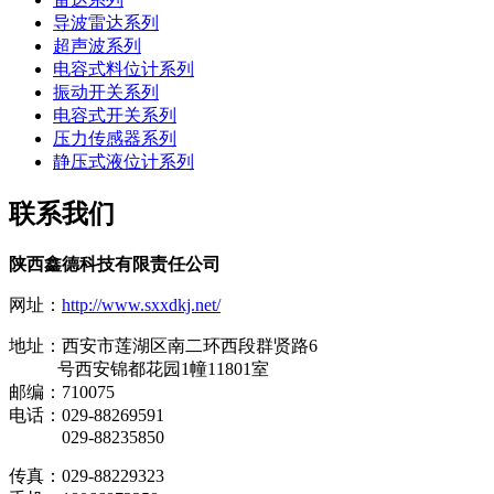
导波雷达系列
超声波系列
电容式料位计系列
振动开关系列
电容式开关系列
压力传感器系列
静压式液位计系列
联系我们
陕西鑫德科技有限责任公司
网址：
http://www.sxxdkj.net/
地址：西安市莲湖区南二环西段群贤路6
号西安锦都花园1幢11801室
邮编：710075
电话：029-88269591
029-88235850
传真：029-88229323