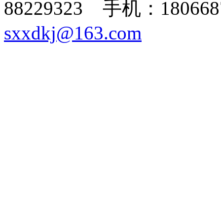
88229323 手机：180668
sxxdkj@163.com