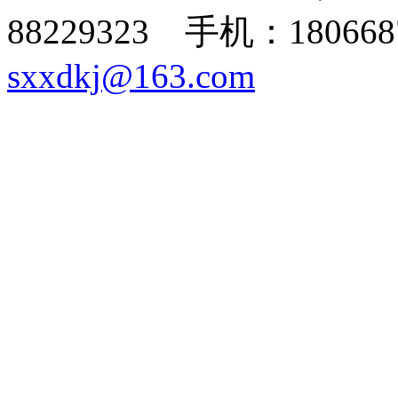
88229323 手机：180668
sxxdkj@163.com