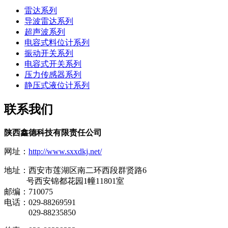
雷达系列
导波雷达系列
超声波系列
电容式料位计系列
振动开关系列
电容式开关系列
压力传感器系列
静压式液位计系列
联系我们
陕西鑫德科技有限责任公司
网址：
http://www.sxxdkj.net/
地址：西安市莲湖区南二环西段群贤路6
号西安锦都花园1幢11801室
邮编：710075
电话：029-88269591
029-88235850