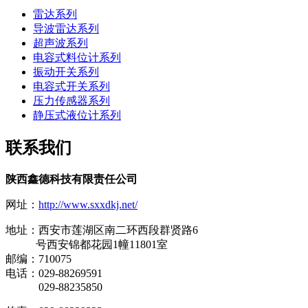
雷达系列
导波雷达系列
超声波系列
电容式料位计系列
振动开关系列
电容式开关系列
压力传感器系列
静压式液位计系列
联系我们
陕西鑫德科技有限责任公司
网址：
http://www.sxxdkj.net/
地址：西安市莲湖区南二环西段群贤路6
号西安锦都花园1幢11801室
邮编：710075
电话：029-88269591
029-88235850